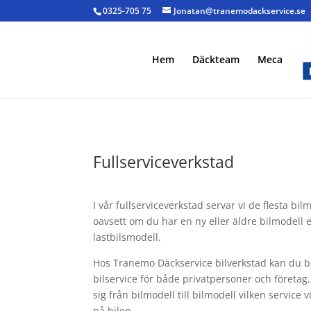
0325-705 75
Jonatan@tranemodackservice.se
Hem
Däckteam
Meca
Fullserviceverkstad
I vår fullserviceverkstad servar vi de flesta bi
oavsett om du har en ny eller äldre bilmodell e
lastbilsmodell.
Hos Tranemo Däckservice bilverkstad kan du bo
bilservice för både privatpersoner och företag. 
sig från bilmodell till bilmodell vilken service v
på bilen.