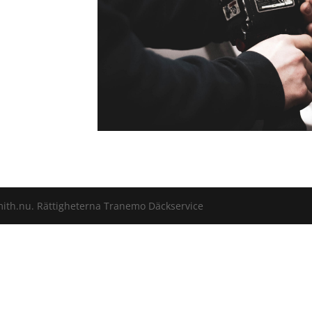
ith.nu. Rättigheterna Tranemo Däckservice