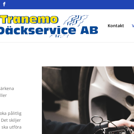
Kontakt
V
lmärkena
ller
ka pålitlig
Det skiljer
i ska utföra